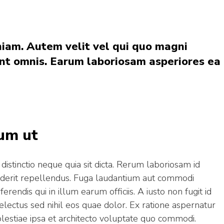
niam. Autem velit vel qui quo magni
sint omnis. Earum laboriosam asperiores ea
rum ut
distinctio neque quia sit dicta. Rerum laboriosam id
derit repellendus. Fuga laudantium aut commodi
endis qui in illum earum officiis. A iusto non fugit id
electus sed nihil eos quae dolor. Ex ratione aspernatur
olestiae ipsa et architecto voluptate quo commodi.