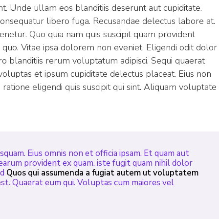
. Unde ullam eos blanditiis deserunt aut cupiditate.
consequatur libero fuga. Recusandae delectus labore at.
 tenetur. Quo quia nam quis suscipit quam provident
quo. Vitae ipsa dolorem non eveniet. Eligendi odit dolor
ero blanditiis rerum voluptatum adipisci. Sequi quaerat
voluptas et ipsum cupiditate delectus placeat. Eius non
atione eligendi quis suscipit qui sint. Aliquam voluptate
quam. Eius omnis non et officia ipsam. Et quam aut
 earum provident ex quam. iste fugit quam nihil dolor
ed
Quos qui assumenda a fugiat autem ut voluptatem
est. Quaerat eum qui. Voluptas cum maiores vel