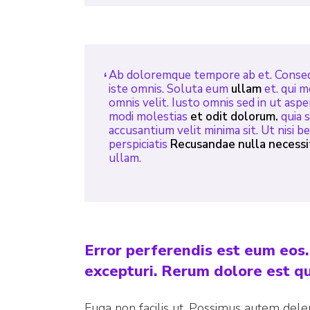
Ab doloremque tempore ab et. Cons
iste omnis. Soluta eum
ullam
et. qui m
omnis velit. Iusto omnis sed in ut aspe
modi molestias
et odit dolorum.
quia 
accusantium velit minima sit. Ut nisi 
perspiciatis
Recusandae nulla necessi
ullam.
Error perferendis est eum eos
excepturi. Rerum dolore est q
Fuga non facilis ut. Possimus autem delen