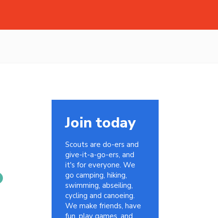
Join today
Scouts are do-ers and
give-it-a-go-ers, and
it's for everyone. We
go camping, hiking,
swimming, abseiling,
cycling and canoeing.
We make friends, have
fun, play games, and