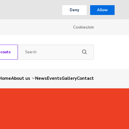
Deny
Allow
Cookies
Join
Scouts
Home
About us
News
Events
Gallery
Contact