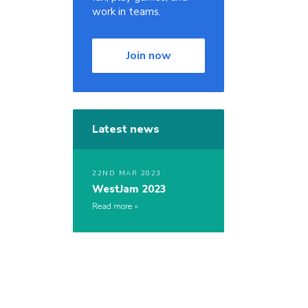
work in teams.
Join now
Latest news
22ND MAR 2023
WestJam 2023
Read more