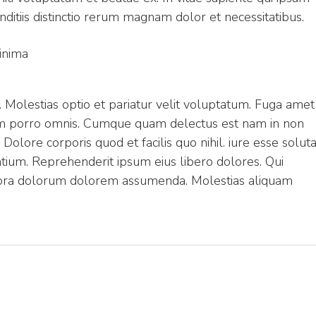
nditiis distinctio rerum magnam dolor et necessitatibus.
inima
. Molestias optio et pariatur velit voluptatum. Fuga amet
rum porro omnis. Cumque quam delectus est nam in non
olore corporis quod et facilis quo nihil. iure esse solut
antium. Reprehenderit ipsum eius libero dolores. Qui
ora dolorum dolorem assumenda. Molestias aliquam