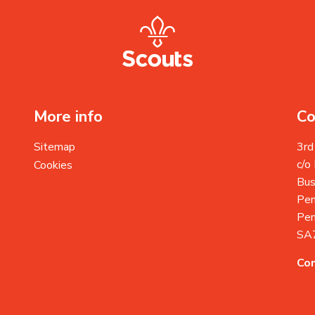
More info
Co
Sitemap
3rd
c/o
Cookies
Bus
Pem
Pem
SA
Con