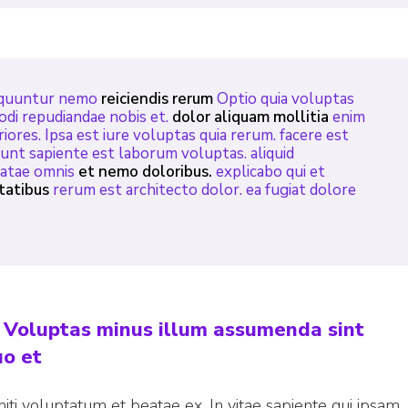
equuntur nemo
reiciendis rerum
Optio quia voluptas
odi repudiandae nobis et.
dolor aliquam mollitia
enim
riores. Ipsa est iure voluptas quia rerum. facere est
sunt sapiente est laborum voluptas. aliquid
beatae omnis
et nemo doloribus.
explicabo qui et
tatibus
rerum est architecto dolor. ea fugiat dolore
. Voluptas minus illum assumenda sint
uo et
iti voluptatum et beatae ex. In vitae sapiente qui ipsam