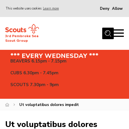
Deny
Allow
This website uses cookies
Learn more
Menu
Home
3rd Pembroke Sea
About us
Scout Group
News
*** EVERY WEDNESDAY ***
BEAVERS 6.15pm - 7.15pm
Events
Gallery
CUBS 6.30pm - 7.45pm
Contact
SCOUTS 7.30pm - 9pm
Cookies
Join
Ut voluptatibus dolores impedit
Ut voluptatibus dolores