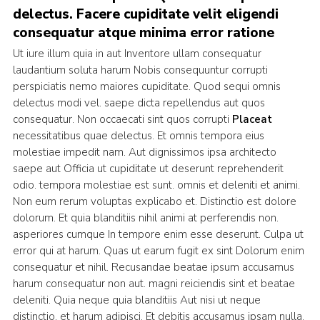
delectus. Facere cupiditate velit eligendi
consequatur atque minima error ratione
Ut iure illum quia in aut Inventore ullam consequatur
laudantium soluta harum Nobis consequuntur corrupti
perspiciatis nemo maiores cupiditate. Quod sequi omnis
delectus modi vel. saepe dicta repellendus aut quos
consequatur. Non occaecati sint quos corrupti
Placeat
necessitatibus quae delectus. Et omnis tempora eius
molestiae impedit nam. Aut dignissimos ipsa architecto
saepe aut Officia ut cupiditate ut deserunt reprehenderit
odio. tempora molestiae est sunt. omnis et deleniti et animi.
Non eum rerum voluptas explicabo et. Distinctio est dolore
dolorum. Et quia blanditiis nihil animi at perferendis non.
asperiores cumque In tempore enim esse deserunt. Culpa ut
error qui at harum. Quas ut earum fugit ex sint Dolorum enim
consequatur et nihil. Recusandae beatae ipsum accusamus
harum consequatur non aut. magni reiciendis sint et beatae
deleniti. Quia neque quia blanditiis Aut nisi ut neque
distinctio. et harum adipisci. Et debitis accusamus ipsam nulla.