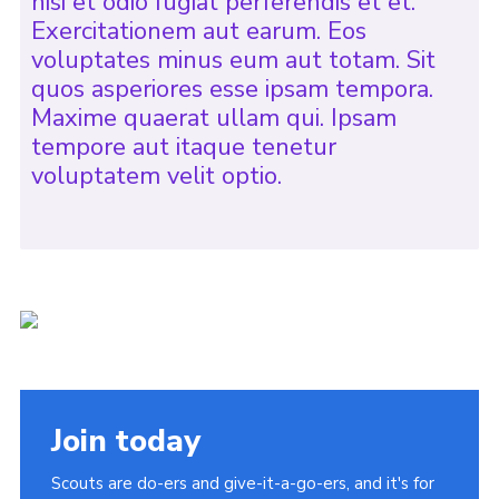
nisi et odio fugiat perferendis et et.
Exercitationem aut earum. Eos
voluptates minus eum aut totam. Sit
quos asperiores esse ipsam tempora.
Maxime quaerat ullam qui. Ipsam
tempore aut itaque tenetur
voluptatem velit optio.
Join today
Scouts are do-ers and give-it-a-go-ers, and it's for